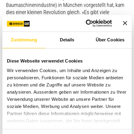
Baumaschinenindustrie) in München vorgestellt hat, kam
dies einer kleinen Revolution gleich. «Es gibt viele
Methoden, Energie zu speichern und sie wieder
abzugeben. Aber keine andere Technologie bietet eine so
hohe Leistungsdichte wie die Hydraulik», sagte Ken Gray,
Zustimmung
Details
Über Cookies
Produktmanager bei Cat, bei der Einführung des neuen
Hybridbaggers. Der Cat 336E ist für harte Einsätze
konzipiert und muss hohe Leistung erbringen. Gerade bei
Diese Webseite verwendet Cookies
einem solchen «Arbeitstier» erweist sich die Hybridtechnik
als wertvoll: Der Kraftstoffverbrauch ist bei dieser Art des
Wir verwenden Cookies, um Inhalte und Anzeigen zu
Einsatzes verhältnismässig gross, weshalb durch die
personalisieren, Funktionen für soziale Medien anbieten
Hydrauliklösung besonders viel Diesel gespart werden
zu können und die Zugriffe auf unsere Website zu
kann.
analysieren. Ausserdem geben wir Informationen zu Ihrer
Verwendung unserer Website an unsere Partner für
Reduzierte Betriebskosten bei gleicher Leistung
soziale Medien, Werbung und Analysen weiter. Unsere
JMS hat in Baar seit etwas mehr als sechs Monaten einen
Partner führen diese Informationen möglicherweise mit
Cat 336 Hybrid im Einsatz, nun ist ein weiterer Bagger
weiteren Daten zusammen, die Sie ihnen bereitgestellt
dieses Typs in der Kiesgrube Gommiswald in Betrieb
haben oder die sie im Rahmen Ihrer Nutzung der Dienste