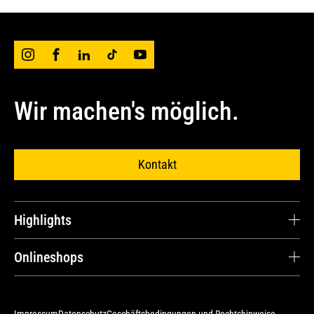
Wir machen's möglich.
Kontakt
Highlights
Karriere
Onlineshops
Kundenstimmen
Cat® Parts Store
Ersatzteile und Reparaturen
Avesco Store
Impressum
Datenschutz
Geschäftsbedingungen und Rechtshinweise